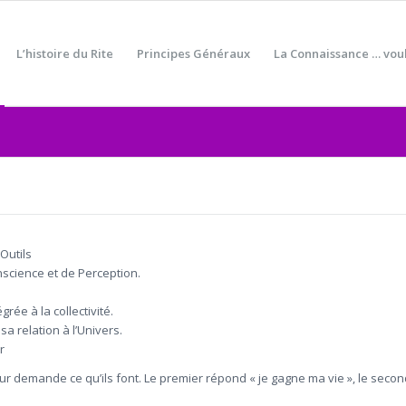
L’histoire du Rite
Principes Généraux
La Connaissance … voul
Outils
onscience et de Perception.
rée à la collectivité.
sa relation à l’Univers.
r
r demande ce qu’ils font. Le premier répond « je gagne ma vie », le second : «