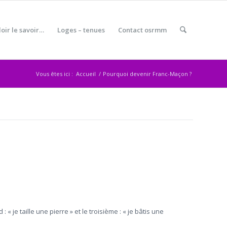
oir le savoir…
Loges – tenues
Contact osrmm
Vous êtes ici :
Accueil
/
Pourquoi devenir Franc-Maçon ?
 je taille une pierre » et le troisième : « je bâtis une